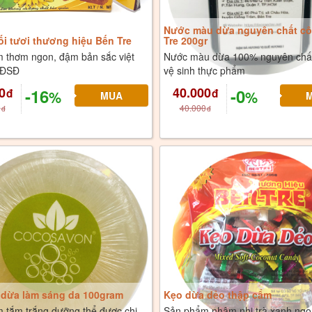
Nước màu dừa nguyên chất cô
i tươi thương hiệu Bến Tre
Tre 200gr
 thơm ngon, đậm bản sắc việt
Nước màu dừa 100% nguyên chất
 ĐSĐ
vệ sinh thực phẩm
0
40.000
-16
-0
đ
đ
%
%
0
40.000
đ
đ
 dừa làm sáng da 100gram
Kẹo dừa dẻo thập cẩm
 tắm trắng dưỡng thể được chị
Sản phẩm nhâm nhi trà xanh ngo