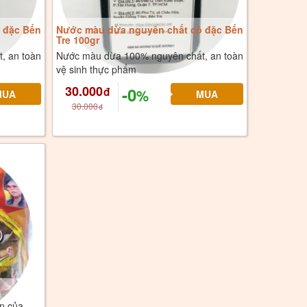
 đặc Bến
Nước màu dừa nguyên chất cô đặc Bến
Tre 100gr
, an toàn
Nước màu dừa 100% nguyên chất, an toàn
vệ sinh thực phẩm
30.000
-0
đ
%
30.000
đ
n của