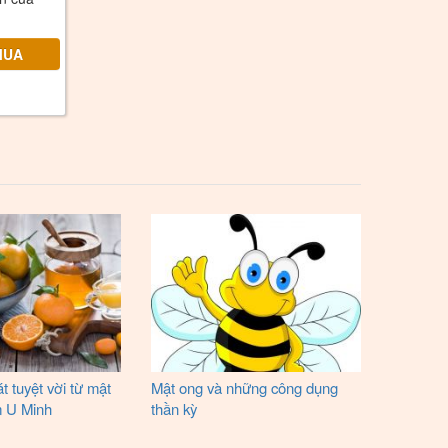
t tuyệt vời từ mật
Mật ong và những công dụng
m U Minh
thần kỳ