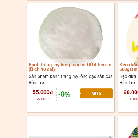
Bánh tráng mỹ lồng loại có DỪA bến tre
Kẹo dừa 
(Bịch 10 cái)
500gram
Sản phẩm bánh tráng mỹ lồng đặc sản của
Kẹo dừa 
Bến Tre
Bến Tre
55.000
60.00
-0
đ
%
55.000
60.00
đ