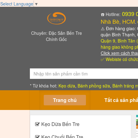
Select Language
▼
0939 
☎️ Hotline:
Nhà Bè, HCM
.
⚠️
Đơn hàng giao: Qu
Chuyên: Đặc Sản Bến Tre
quận Bình Thạnh,
Chính Gốc
Quận 9, Bình Tân (
hàng giao không ph
Click xem cách tha
✅ Webiste có chức
* Từ khóa hot:
Kẹo dừa
,
Bánh phồng sữa
,
Bánh tráng m
Trang chủ
Tất cả sản ph
Kẹo Dừa Bến Tre
Kẹo Chuối Bến Tre