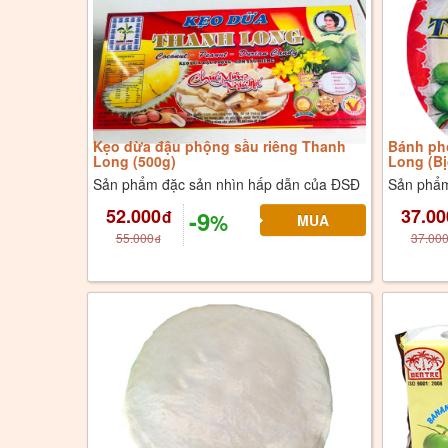
Kẹo dừa đậu phộng sầu riêng Thanh
Bánh ph
Long (500g)
Long (Bị
Sản phẩm đặc sản nhìn hấp dẫn của ĐSĐ
Sản phẩm
52.000
37.00
-9
đ
%
55.000
37.00
đ