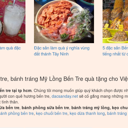
làm quà đặc
Đặc sản làm quà ý nghĩa vùng
5 đặc sản Bến
đất thánh Tây Ninh
tiếng nhất từ
re, bánh tráng Mỹ Lồng Bến Tre quà tặng cho Việt
ến tre tại tp hcm
. Chúng tôi mong muốn giúp quý khách chọn được 
người con quê hương bến tre,
dacsanday.net
sẽ cố gắng mang những 
 tình thân.
ừa bến tre
,
bánh phồng sữa bến tre
,
bánh tráng mỹ lồng, kẹo chu
ánh phồng bến tre
,
kẹo chuối bến tre
,
kẹo dừa thanh long
,
bánh tráng