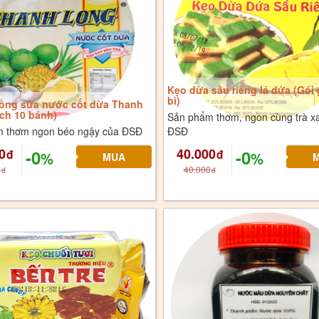
Kẹo dừa sầu riêng lá dứa (Gói 
bì)
ồng sữa nước cốt dừa Thanh
ch 10 bánh)
Sản phẩm thơm, ngon cùng trà x
 thơm ngon béo ngậy của ĐSĐ
ĐSĐ
0
40.000
-0
-0
đ
đ
%
%
0
40.000
đ
đ