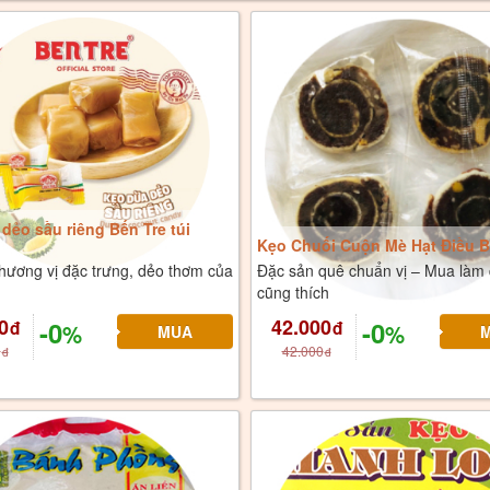
dẻo sầu riêng Bến Tre túi
Kẹo Chuối Cuộn Mè Hạt Điều B
hương vị đặc trưng, dẻo thơm của
Đặc sản quê chuẩn vị – Mua làm 
cũng thích
0
42.000
-0
-0
đ
đ
%
%
0
42.000
đ
đ