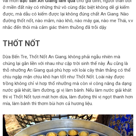
vài món
đặc sản An Giang làm quà
cho gia đình, người thân bởi
ở miền đất này có những thứ vô cùng đặc biệt không dễ gì kiếm
được, mà dẫu có kiếm được lại không đúng chất An Giang. Nào
đường thốt nốt, nào mắm, nào khô, nào mây gai, nào me Thái, v.v
nhắc đến thôi mà cảm giác thèm thuồng đã trỗi dậy.
THỐT NỐT
Dừa Bến Tre, Thốt Nốt An Giang; không phải ngẫu nhiên mà
chúng lại gắn liền với nhau như cặp trời sinh thế này. Âu cũng là
thỗ nhưỡng An Giang quá phù hợp với loài cây thân thẳng có thể
chịu ngập mặn chịu khô hạn tốt như Thốt Nốt. Loài này được
trồng không chỉ vì hơp thổ nhưỡng mà còn vì công năng đa dạng:
nước giải khát, làm đường, gi vị làm bánh. Nếu làm nước giải khát
thì vị Thốt Nốt tươi mát hơn dừa, làm đường thì vị ngọt thanh hơn
mía, làm bánh thì thơm bùi hơn cả hương liệu.