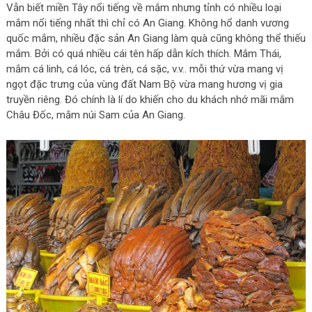
Vẫn biết miền Tây nổi tiếng về mắm nhưng tỉnh có nhiều loại
mắm nổi tiếng nhất thì chỉ có An Giang. Không hổ danh vương
quốc mắm, nhiều đặc sản An Giang làm quà cũng không thể thiếu
mắm. Bởi có quá nhiều cái tên hấp dẫn kích thích. Mắm Thái,
mắm cá linh, cá lóc, cá trèn, cá sặc, v.v.. mỗi thứ vừa mang vị
ngọt đặc trưng của vùng đất Nam Bộ vừa mang hương vị gia
truyền riêng. Đó chính là lí do khiến cho du khách nhớ mãi mắm
Châu Đốc, mắm núi Sam của An Giang.