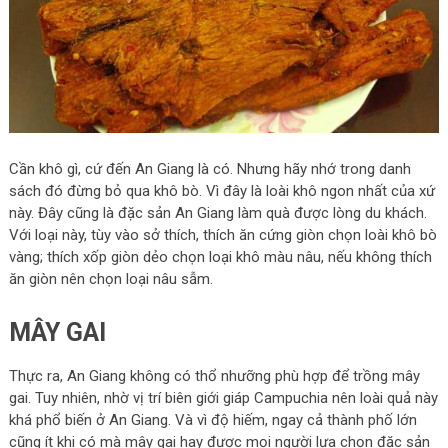
Cần khô gì, cứ đến An Giang là có. Nhưng hãy nhớ trong danh
sách đó đừng bỏ qua khô bò. Vì đây là loài khô ngon nhất của xứ
này. Đây cũng là đặc sản An Giang làm quà được lòng du khách.
Với loại này, tùy vào sở thích, thích ăn cứng giòn chọn loài khô bò
vàng; thích xốp giòn dẻo chọn loại khô màu nâu, nếu không thích
ăn giòn nên chọn loại nâu sẫm.
MÂY GAI
Thực ra, An Giang không có thổ nhưỡng phù hợp để trồng mây
gai. Tuy nhiên, nhờ vị trí biên giới giáp Campuchia nên loài quả này
khá phổ biến ở An Giang. Và vì độ hiếm, ngay cả thành phố lớn
cũng ít khi có mà mây gai hay được mọi người lựa chọn đặc sản