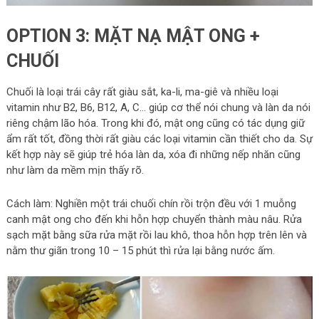
OPTION 3: MẶT NẠ MẬT ONG +
CHUỐI
Chuối là loại trái cây rất giàu sắt, ka-li, ma-giê và nhiều loại
vitamin như B2, B6, B12, A, C… giúp cơ thể nói chung và làn da nói
riêng chậm lão hóa. Trong khi đó, mật ong cũng có tác dụng giữ
ẩm rất tốt, đồng thời rất giàu các loại vitamin cần thiết cho da. Sự
kết hợp này sẽ giúp trẻ hóa làn da, xóa đi những nếp nhăn cũng
như làm da mềm mịn thấy rõ.
Cách làm: Nghiền một trái chuối chín rồi trộn đều với 1 muỗng
canh mật ong cho đến khi hỗn hợp chuyển thành màu nâu. Rửa
sạch mặt bằng sữa rửa mặt rồi lau khô, thoa hỗn hợp trên lên và
nằm thư giãn trong 10 – 15 phút thì rửa lại bằng nước ấm.