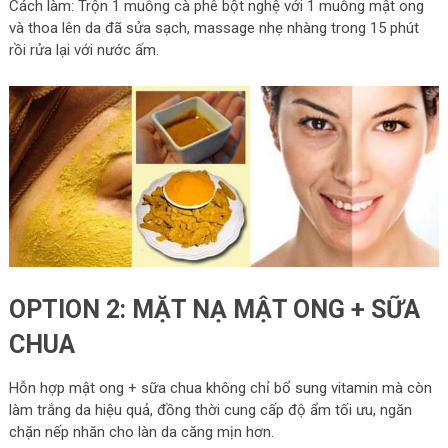
Cách làm: Trộn 1 muỗng cà phê bột nghệ với 1 muỗng mật ong
và thoa lên da đã sửa sạch, massage nhẹ nhàng trong 15 phút
rồi rửa lại với nước ấm.
OPTION 2: MẶT NẠ MẬT ONG + SỮA
CHUA
Hỗn hợp mật ong + sữa chua không chỉ bổ sung vitamin mà còn
làm trắng da hiệu quả, đồng thời cung cấp độ ẩm tối ưu, ngăn
chặn nếp nhăn cho làn da căng mịn hơn.