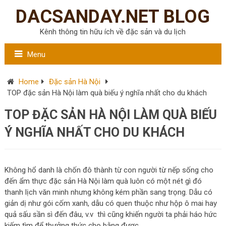
DACSANDAY.NET BLOG
Kênh thông tin hữu ích về đặc sản và du lịch
Menu
Home
Đặc sản Hà Nội
TOP đặc sản Hà Nội làm quà biếu ý nghĩa nhất cho du khách
TOP ĐẶC SẢN HÀ NỘI LÀM QUÀ BIẾU
Ý NGHĨA NHẤT CHO DU KHÁCH
Không hổ danh là chốn đô thành từ con người từ nếp sống cho
đến ẩm thực đặc sản Hà Nội làm quà luôn có một nét gì đó
thanh lịch văn minh nhưng không kém phần sang trọng. Dẫu có
giản dị như gói cốm xanh, dẫu có quen thuộc như hộp ô mai hay
quả sấu sần sì đến đâu, v.v thì cũng khiến người ta phải háo hức
kiếm tìm để thưởng thức cho bằng được.