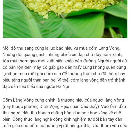
Mỗi độ thu sang cũng là lúc báo hiệu vụ mùa cốm Làng Vòng.
Những đôi quang gánh, những chiếc xe đạp chở đầy cốm xanh,
tỏa mùi thơm gạo mới xuất hiện khắp nẻo đường. Người người dù
có bận rộn đến mấy, có gấp gáp đến mấy cũng không quên dừng
lại chọn mua một gói cốm sen để thưởng thức cho đã thèm hay
biếu tặng người thân bạn bè. Vì thế, cốm làng vòng dần trở thành
đặc sản tiêu biểu của người Hà Nội.
Cốm Làng Vòng cung chính là thương hiệu của người làng Vòng
(nay thuộc phường Dịch Vọng Hậu, quận Cầu Giấy). Vào tầm đầu
thu, người dân thu hoạch những bông lúa hoe hoe vàng về chế
biến. Công thức làng nghề cộng kinh nghiệm từ đôi bàn tay cần
mẫn giúp cho cốm có hương vị rất riêng, rất lạ: vừa thơm vừa dẻo