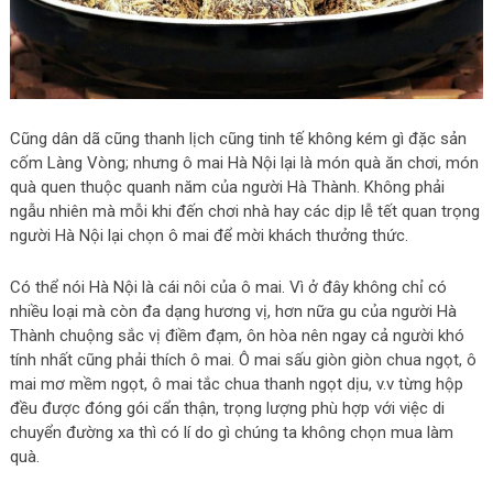
Cũng dân dã cũng thanh lịch cũng tinh tế không kém gì đặc sản
cốm Làng Vòng; nhưng ô mai Hà Nội lại là món quà ăn chơi, món
quà quen thuộc quanh năm của người Hà Thành. Không phải
ngẫu nhiên mà mỗi khi đến chơi nhà hay các dịp lễ tết quan trọng
người Hà Nội lại chọn ô mai để mời khách thưởng thức.
Có thể nói Hà Nội là cái nôi của ô mai. Vì ở đây không chỉ có
nhiều loại mà còn đa dạng hương vị, hơn nữa gu của người Hà
Thành chuộng sắc vị điềm đạm, ôn hòa nên ngay cả người khó
tính nhất cũng phải thích ô mai. Ô mai sấu giòn giòn chua ngọt, ô
mai mơ mềm ngọt, ô mai tắc chua thanh ngọt dịu, v.v từng hộp
đều được đóng gói cẩn thận, trọng lượng phù hợp với việc di
chuyển đường xa thì có lí do gì chúng ta không chọn mua làm
quà.