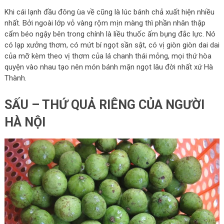
Khi cái lạnh đầu đông ùa về cũng là lúc bánh chả xuất hiện nhiều
nhất. Bởi ngoài lớp vỏ vàng rộm mịn màng thì phần nhân thập
cẩm béo ngậy bên trong chính là liều thuốc ấm bụng đắc lực. Nó
có lạp xưởng thơm, có mứt bí ngọt sần sật, có vị giòn giòn dai dai
của mỡ kèm theo vị thơm của lá chanh thái mỏng, mọi thứ hòa
quyện vào nhau tạo nên món bánh mặn ngọt lâu đời nhất xứ Hà
Thành.
SẤU – THỨ QUẢ RIÊNG CỦA NGƯỜI
HÀ NỘI