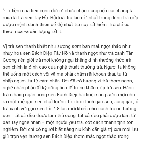
“Có tiền mua tiên cũng được” chưa chắc đúng nếu cái chúng ta
mua là trà sen Tây Hồ. Bởi loại trà lâu đời nhất trong dòng trà ướp
được mệnh danh thiên cổ đệ nhất trà này rất hiếm. Trà chỉ có
theo mùa và sản lượng rất ít.
Vị trà sen thanh khiết như sương sớm ban mai, ngọt thảo như
nhụy hoa sen Bách Diệp Tây Hồ và thanh ngọt như trà xanh Tân
Cương nên giới trà mới không ngại khẳng định thưởng thức trà
sen chính là đỉnh cao của nghệ thuật thưởng trà. Người ta không
thể uống một cách vội vã mà phải chậm rãi khoan thai, từ từ
nhấp ngụm, từ từ cảm nhận. Bởi để có hương vị trà thơm ngon,
nghệ nhân phải rất kỳ công tinh tế trong khâu ướp trà sen. Hàng
trăm hàng ngàn bông sen Bách Diệp hái buổi sáng sớm mới cho
ra một mẻ gạo sen chất lượng. Rồi bóc tách gạo sen, sàng gạo, ủ
trà xanh với gạo sen tới 7-8 lần mới khiến cho cánh trà no hương
sen. Tất cả đều được làm thủ công, tất cả đều phải được làm từ
bàn tay nghệ nhân – một người yêu trà, cốt cách thanh tịnh tôn
nghiêm. Bởi chỉ có người biết nâng niu kính cẩn giá trị xưa mới lưu
giữ trọn vẹn hương sen Bách Diệp thơm mát, ngọt thảo trong