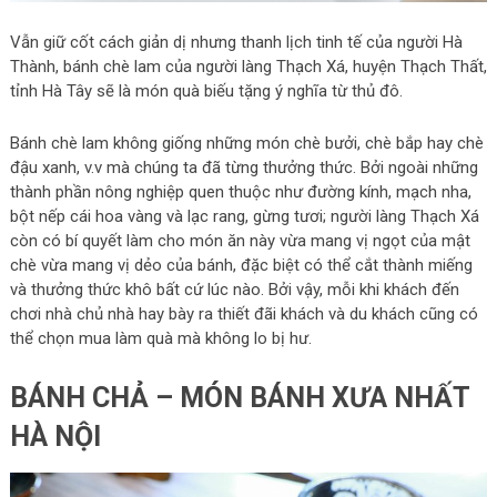
Vẫn giữ cốt cách giản dị nhưng thanh lịch tinh tế của người Hà
Thành, bánh chè lam của người làng Thạch Xá, huyện Thạch Thất,
tỉnh Hà Tây sẽ là món quà biếu tặng ý nghĩa từ thủ đô.
Bánh chè lam không giống những món chè bưởi, chè bắp hay chè
đậu xanh, v.v mà chúng ta đã từng thưởng thức. Bởi ngoài những
thành phần nông nghiệp quen thuộc như đường kính, mạch nha,
bột nếp cái hoa vàng và lạc rang, gừng tươi; người làng Thạch Xá
còn có bí quyết làm cho món ăn này vừa mang vị ngọt của mật
chè vừa mang vị dẻo của bánh, đặc biệt có thể cắt thành miếng
và thưởng thức khô bất cứ lúc nào. Bởi vậy, mỗi khi khách đến
chơi nhà chủ nhà hay bày ra thiết đãi khách và du khách cũng có
thể chọn mua làm quà mà không lo bị hư.
BÁNH CHẢ – MÓN BÁNH XƯA NHẤT
HÀ NỘI