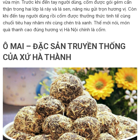
vừa mịn. Trước khi đến tay người dùng, cốm được gói gém cẩn
thận trong hai lớp lá ráy và lá sen, nâng niu gửi trọn hương vị. Còn
khi đến tay người dùng rồi cốm được thưởng thức tinh tế cùng
chuối tiêu hay nhâm nhi cùng chén trà xanh. Thế mới nói, món
quà thanh cao đúng hương vị Hà Nội chính là cốm.
Ô MAI – ĐẶC SẢN TRUYỀN THỐNG
CỦA XỨ HÀ THÀNH