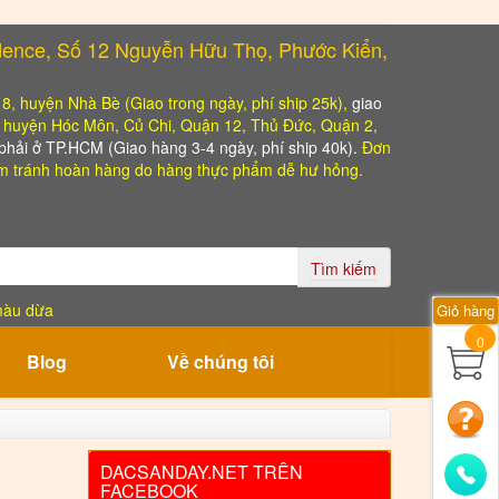
dence, Số 12 Nguyễn Hữu Thọ, Phước Kiển,
, 8, huyện Nhà Bè (Giao trong ngày, phí ship 25k),
giao
o huyện Hóc Môn, Củ Chi, Quận 12, Thủ Đức, Quận 2,
hải ở TP.HCM (Giao hàng 3-4 ngày, phí ship 40k).
Đơn
 tránh hoàn hàng do hàng thực phẩm dễ hư hỏng.
Tìm kiếm
màu dừa
Giỏ hàng
0
Blog
Về chúng tôi
DACSANDAY.NET TRÊN
FACEBOOK