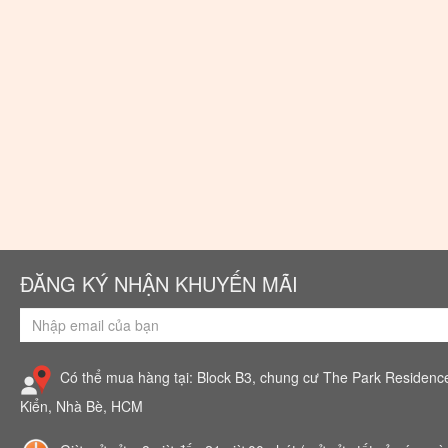
ĐĂNG KÝ NHẬN KHUYẾN MÃI
Có thể mua hàng tại: Block B3, chung cư The Park Residenc
Kiển, Nhà Bè, HCM