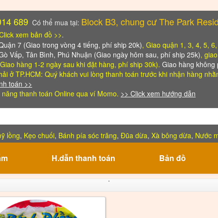
014 689
Block B3, chung cư The Park Resi
Có thể mua tại:
Click xem bản đồ >>
.
ận 7 (Giao trong vòng 4 tiếng, phí ship 20k)
, Giao quận 1, 3, 4, 5, 6
 Gò Vấp, Tân Bình, Phú Nhuận (Giao ngày hôm sau, phí ship 25k)
, gia
Giao hàng 1-2 ngày sau khi đặt hàng, phí ship 30k).
Giao hàng không p
ải ở TP.HCM: Quý khách vui lòng thanh toán trước khi nhận hàng
nhằm
nh toán >>
 năng thanh toán Online qua ví Momo.
>> Click xem hướng dẫn
ỹ lồng
,
Kẹo chuối
,
Bánh pía sóc trăng
,
Đũa dừa
,
Xà bông dừa
,
Nước 
ẩm
H.dẫn thanh toán
Bản đồ