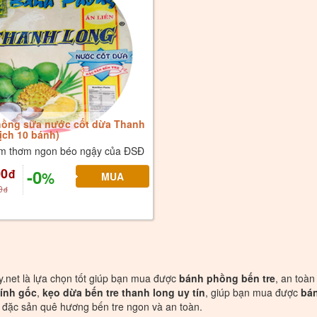
ồng sữa nước cốt dừa Thanh
ịch 10 bánh)
m thơm ngon béo ngậy của ĐSĐ
00
-0
đ
%
0
đ
.net là lựa chọn tốt giúp bạn mua được
bánh phồng bến tre
, an toàn
hính gốc
,
kẹo dừa bến tre thanh long uy tín
, giúp bạn mua được
bá
 đặc sản quê hương bến tre ngon và an toàn.