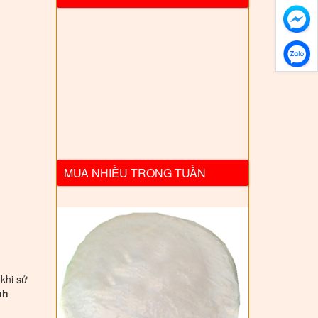
MUA NHIỀU TRONG TUẦN
 khi sử
nh