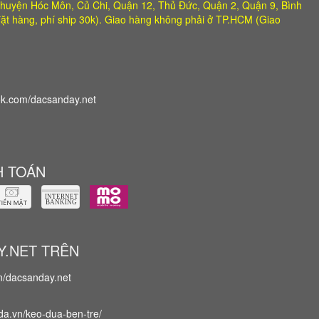
huyện Hóc Môn, Củ Chi, Quận 12, Thủ Đức, Quận 2, Quận 9, Bình
ặt hàng, phí ship 30k). Giao hàng không phải ở TP.HCM (Giao
k.com/dacsanday.net
 TOÁN
Y.NET TRÊN
vn/dacsanday.net
da.vn/keo-dua-ben-tre/