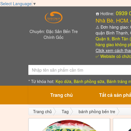
Select Language
▼
0939 
☎️ Hotline:
Nhà Bè, HCM
.
⚠️
Đơn hàng giao: Qu
Chuyên: Đặc Sản Bến Tre
quận Bình Thạnh,
Chính Gốc
Quận 9, Bình Tân (
hàng giao không ph
Click xem cách tha
✅ Webiste có chức
* Từ khóa hot:
Kẹo dừa
,
Bánh phồng sữa
,
Bánh tráng m
Trang chủ
Tất cả sản ph
Trang chủ
Tag
bánh phồng bến tre