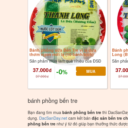
Bánh phồng sữa Bến Tre vị lá dứa
Bánh ph
thơm ngon mới lạ (10 bánh/bịch)
Long (B
Sản phẩm mua làm quà nhiều của ĐSĐ
Sản phẩ
37.000
37.0
-0
đ
%
37.000
37.00
đ
bánh phồng bến tre
Bạn đang tìm mua
bánh phồng bến tre
thì DacSanDay
dụng.
DacSanDay.net
cam kết bán
đặc sản bến tre c
phồng bến tre
như ý từ đó giúp bạn thưởng thức được