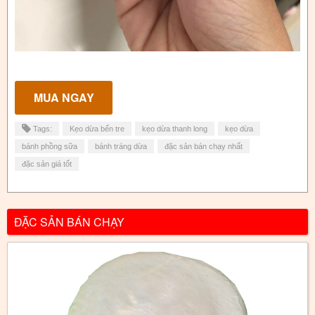
Tags:
Kẹo dừa bến tre
kẹo dừa thanh long
kẹo dừa
bánh phồng sữa
bánh tráng dừa
đặc sản bán chạy nhất
đặc sản giá tốt
ĐẶC SẢN BÁN CHẠY