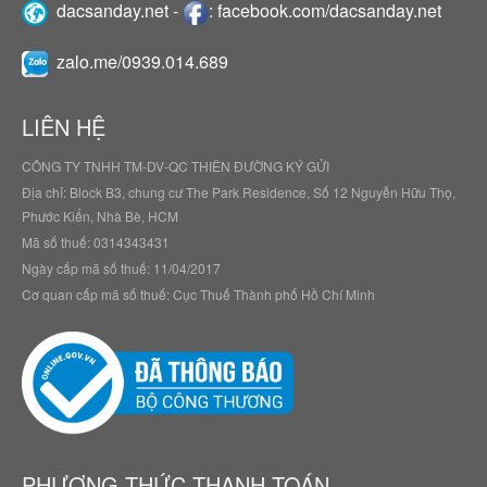
dacsanday.net
-
:
facebook.com/dacsanday.net
zalo.me/0939.014.689
LIÊN HỆ
CÔNG TY TNHH TM-DV-QC THIÊN ĐƯỜNG KÝ GỬI
Địa chỉ: Block B3, chung cư The Park Residence, Số 12 Nguyễn Hữu Thọ,
Phước Kiển, Nhà Bè, HCM
Mã số thuế: 0314343431
Ngày cấp mã số thuế: 11/04/2017
Cơ quan cấp mã số thuế: Cục Thuế Thành phố Hồ Chí Minh
PHƯƠNG THỨC THANH TOÁN