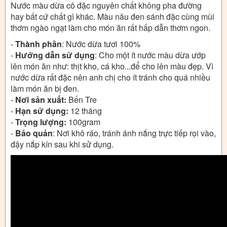
Nước màu dừa cô đặc nguyên chất không pha đường
hay bất cứ chất gì khác. Màu nâu đen sánh đặc cùng mùi
thơm ngào ngạt làm cho món ăn rất hấp dẫn thơm ngon.
-
Thành phần
: Nước dừa tươi 100%
-
Hướng dẫn sử dụng
: Cho một ít nước màu dừa ướp
lên món ăn như: thịt kho, cá kho...để cho lên màu đẹp. Vì
nước dừa rất đặc nên anh chị cho ít tránh cho quá nhiều
làm món ăn bị đen.
-
Nơi sản xuất:
Bến Tre
-
Hạn sử dụng:
12 tháng
-
Trọng lượng:
100gram
-
Bảo quản
: Nơi khô ráo, tránh ánh nắng trực tiếp rọi vào,
đậy nắp kín sau khi sử dụng.