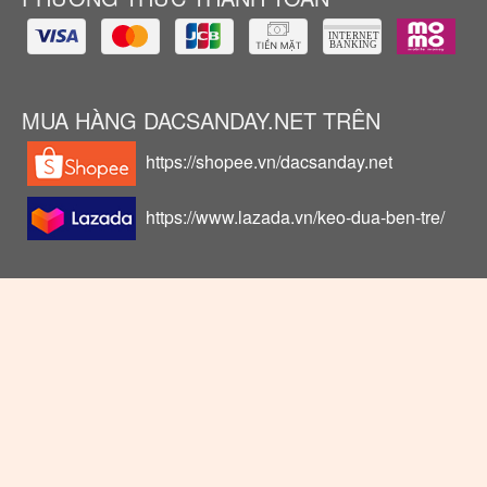
MUA HÀNG DACSANDAY.NET TRÊN
https://shopee.vn/dacsanday.net
https://www.lazada.vn/keo-dua-ben-tre/