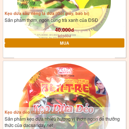
Kẹo dừa sầu riêng lá dứa (Gói giấy, bao bì)
Sản phẩm thơm, ngon cùng trà xanh của ĐSĐ
40.000
đ
40.000
đ
Kẹo dừa dẻo thập cẩm bến tre
Sản phẩm kẹo dừa nhiều hương vị thơm ngon để thưởng
thức của dacsanday.net