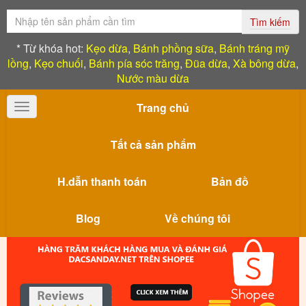
Tìm kiếm
* Từ khóa hot:
Kẹo dừa
,
Bánh phồng sữa
,
Bánh tráng mỹ
lồng
,
Kẹo chuối
,
Bánh pía sóc trăng
,
Đũa dừa
,
Xà bông dừa
,
Nước màu dừa
Trang chủ
Toggle
navigation
Tất cả sản phẩm
H.dẫn thanh toán
Bản đồ
Blog
Về chúng tôi