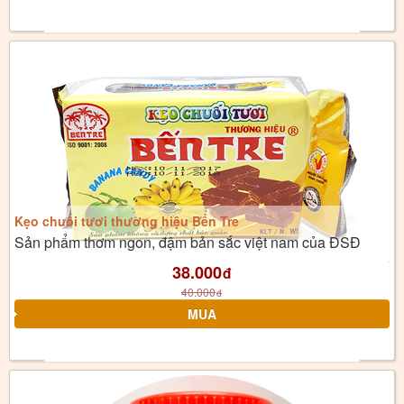
Kẹo chuối tươi thương hiệu Bến Tre
Sản phẩm thơm ngon, đậm bản sắc việt nam của ĐSĐ
38.000
đ
40.000
đ