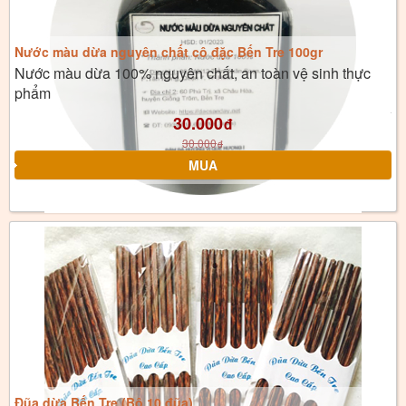
Nước màu dừa nguyên chất cô đặc Bến Tre 100gr
Nước màu dừa 100% nguyên chất, an toàn vệ sinh thực
phẩm
30.000
đ
30.000
đ
Đũa dừa Bến Tre (Bộ 10 đũa)