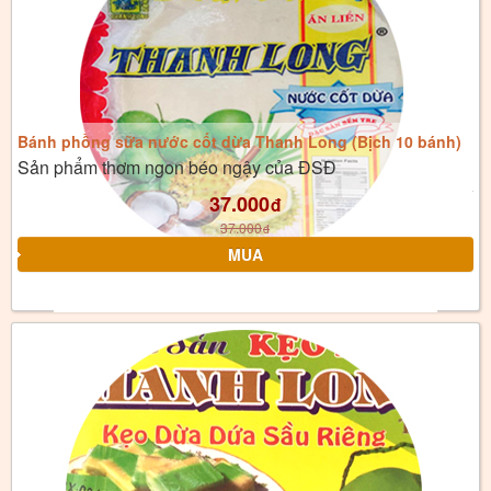
Bánh phồng sữa nước cốt dừa Thanh Long (Bịch 10 bánh)
Sản phẩm thơm ngon béo ngậy của ĐSĐ
37.000
đ
37.000
đ