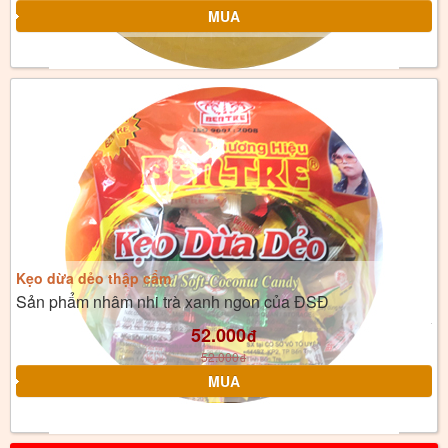
Kẹo dừa dẻo thập cẩm
Sản phẩm nhâm nhi trà xanh ngon của ĐSĐ
52.000
đ
52.000
đ