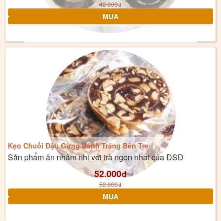
42.000
đ
Kẹo Chuối Đậu Gừng Bánh Tráng Bến Tre
Sản phẩm ăn nhâm nhi với trà ngon nhất của ĐSĐ
52.000
đ
52.000
đ