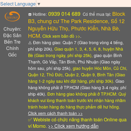
Select Language
▼
0939 014 689
Block
☎️ Hotline:
Có thể mua tại:
B3, chung cư The Park Residence, Số 12
Nguyễn Hữu Thọ, Phước Kiển, Nhà Bè,
Chuyên:
HCM
Đặc Sản
.
.
Click xem bản đồ >>
Bến Tre
⚠️
Đơn hàng giao: Quận 7 (Giao trong vòng 4 tiếng,
Chính
phí ship 20k)
, Giao quận 1, 3, 4, 5, 6, 8, huyện Nhà
Gốc
Bè (Giao trong ngày, phí ship 25k),
giao quận Bình
Thạnh, Gò Vấp, Tân Bình, Phú Nhuận (Giao ngày
hôm sau, phí ship 25k)
, giao huyện Hóc Môn, Củ Chi,
Quận 12, Thủ Đức, Quận 2, Quận 9, Bình Tân (Giao
hàng 1-2 ngày sau khi đặt hàng, phí ship 30k).
Giao
hàng không phải ở TP.HCM (Giao hàng 3-4 ngày, phí
ship 40k).
Đơn hàng giao không phải ở TP.HCM: Quý
khách vui lòng thanh toán trước khi nhận hàng
nhằm
tránh hoàn hàng do hàng thực phẩm dễ hư hỏng.
Click xem cách thanh toán >>
✅ Webiste có chức năng thanh toán Online qua
ví Momo.
>> Click xem hướng dẫn