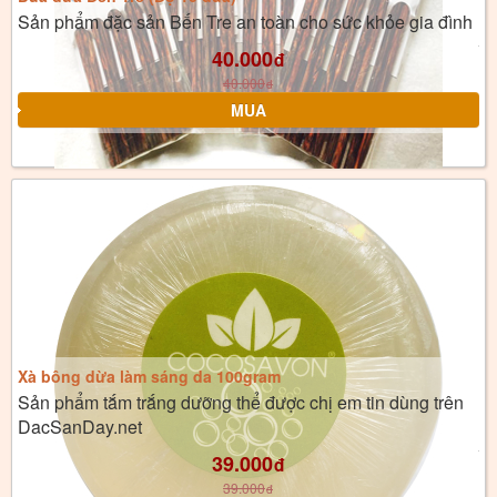
Sản phẩm đặc sản Bến Tre an toàn cho sức khỏe gia đình
40.000
đ
40.000
đ
Xà bông dừa làm sáng da 100gram
Sản phẩm tắm trắng dưỡng thể được chị em tin dùng trên
DacSanDay.net
39.000
đ
39.000
đ