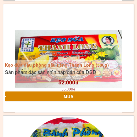
Kẹo dừa đậu phộng sầu riêng Thanh Long (500g)
Sản phẩm đặc sản nhìn hấp dẫn của ĐSĐ
52.000
đ
55.000
đ