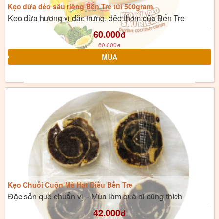
Kẹo dừa dẻo sầu riêng Bến Tre túi 500gram
Kẹo dừa hương vị đặc trưng, dẻo thơm của Bến Tre
60.000
đ
60.000
đ
Kẹo Chuối Cuộn Mè Hạt Điều Bến Tre
Đặc sản quê chuẩn vị – Mua làm quà ai cũng thích
42.000
đ