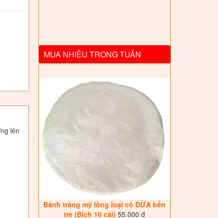
MUA NHIỀU TRONG TUẦN
ng lên
Bánh tráng mỹ lồng loại có DỪA bến
tre (Bịch 10 cái)
55.000 đ