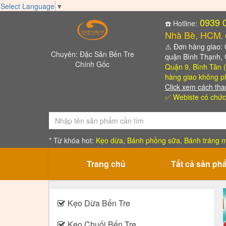
Select Language
▼
0939 
☎️ Hotline:
Nhà Bè, HCM
.
⚠️
Đơn hàng giao: Qu
Chuyên: Đặc Sản Bến Tre
quận Bình Thạnh,
Chính Gốc
Quận 9, Bình Tân (
hàng giao không ph
Click xem cách tha
✅ Webiste có chức
* Từ khóa hot:
Kẹo dừa
,
Bánh phồng sữa
,
Bánh tráng m
Trang chủ
Tất cả sản ph
Kẹo Dừa Bến Tre
Kẹo Chuối Bến Tre