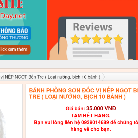
vị NẾP NGỌT Bến Tre ( Loại nướng, bịch 10 bánh )
BÁNH PHỒNG SƠN ĐỐC VỊ NẾP NGỌT B
TRE ( LOẠI NƯỚNG, BỊCH 10 BÁNH )
35.000
VNĐ
Giá bán:
TẠM HẾT HÀNG.
Bạn vui lòng liên hệ 0939014689 để chúng tô
hàng về cho bạn.