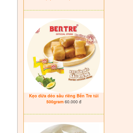
------------------------------------------------------
Kẹo dừa dẻo sầu riêng Bến Tre túi
500gram
60.000 đ
------------------------------------------------------