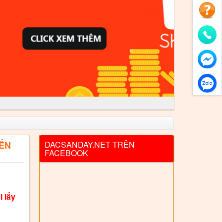
ẾN
DACSANDAY.NET TRÊN
FACEBOOK
i lấy