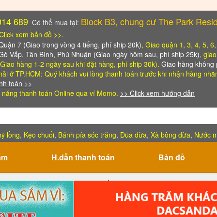
014 689
Block B3, chung cư The Park Resi
Có thể mua tại:
Click xem bản đồ >>
.
ận 7 (Giao trong vòng 4 tiếng, phí ship 20k)
, Giao quận 1, 3, 4, 5, 6
 Gò Vấp, Tân Bình, Phú Nhuận (Giao ngày hôm sau, phí ship 25k)
, gia
Giao hàng 1-2 ngày sau khi đặt hàng, phí ship 30k).
Giao hàng không p
ải ở TP.HCM: Quý khách vui lòng thanh toán trước khi nhận hàng
nhằm
nh toán >>
 năng thanh toán Online qua ví Momo.
>> Click xem hướng dẫn
ỹ lồng
,
Kẹo chuối
,
Bánh pía sóc trăng
,
Đũa dừa
,
Xà bông dừa
,
Nước 
ẩm
H.dẫn thanh toán
Bản đồ